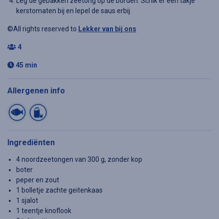
Leg de gebakken zeetong op de borden. Schik er een takje
kerstomaten bij en lepel de saus erbij.
©All rights reserved to
Lekker van bij ons
4
45 min
Allergenen info
Ingrediënten
4 noordzeetongen van 300 g, zonder kop
boter
peper en zout
1 bolletje zachte geitenkaas
1 sjalot
1 teentje knoflook