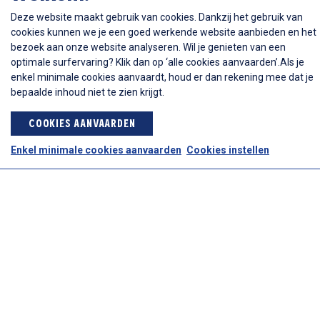
Deze website maakt gebruik van cookies. Dankzij het gebruik van
cookies kunnen we je een goed werkende website aanbieden en het
bezoek aan onze website analyseren. Wil je genieten van een
Tongschar
optimale surfervaring? Klik dan op ‘alle cookies aanvaarden’.Als je
meunière
enkel minimale cookies aanvaardt, houd er dan rekening mee dat je
bepaalde inhoud niet te zien krijgt.
Hoofdgerechten
COOKIES AANVAARDEN
Bereiding : Knip de kleine
graatjes rondom de vis weg
Enkel minimale cookies aanvaarden
Cookies instellen
en spoel grondig onder koud
stromend water. Dep de…
BEKIJK RECEPT
Meer dan 40 jaar ervaring