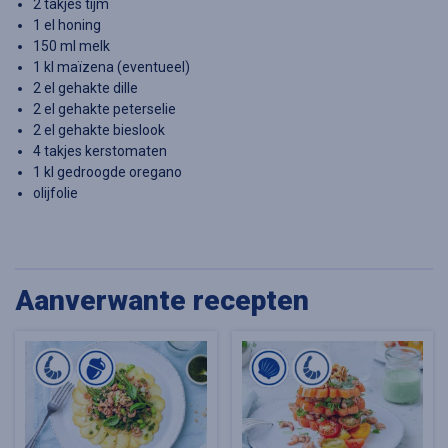
2 takjes tijm
1 el honing
150 ml melk
1 kl maïzena (eventueel)
2 el gehakte dille
2 el gehakte peterselie
2 el gehakte bieslook
4 takjes kerstomaten
1 kl gedroogde oregano
olijfolie
Aanverwante recepten