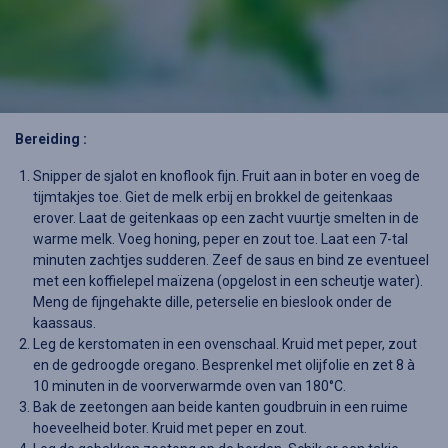
Bereiding :
Snipper de sjalot en knoflook fijn. Fruit aan in boter en voeg de
tijmtakjes toe. Giet de melk erbij en brokkel de geitenkaas
erover. Laat de geitenkaas op een zacht vuurtje smelten in de
warme melk. Voeg honing, peper en zout toe. Laat een 7-tal
minuten zachtjes sudderen. Zeef de saus en bind ze eventueel
met een koffielepel maïzena (opgelost in een scheutje water).
Meng de fijngehakte dille, peterselie en bieslook onder de
kaassaus.
Leg de kerstomaten in een ovenschaal. Kruid met peper, zout
en de gedroogde oregano. Besprenkel met olijfolie en zet 8 à
10 minuten in de voorverwarmde oven van 180°C.
Bak de zeetongen aan beide kanten goudbruin in een ruime
hoeveelheid boter. Kruid met peper en zout.