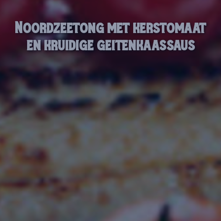
Noordzeetong met kerstomaat
en kruidige geitenkaassaus