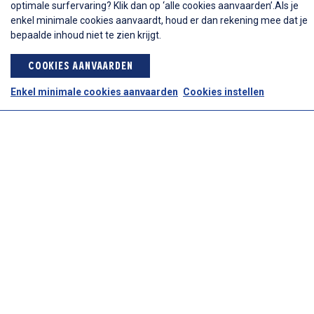
optimale surfervaring? Klik dan op ‘alle cookies aanvaarden’.Als je
Alles voor mosselfeesten
enkel minimale cookies aanvaardt, houd er dan rekening mee dat je
bepaalde inhoud niet te zien krijgt.
COOKIES AANVAARDEN
Snel navigeren
Enkel minimale cookies aanvaarden
Cookies instellen
Tips & Tricks
Webshop
Nieuws
Over ons
Recepten
Assortiment
Nino Seafood
Elisabethlaan 47a
9400 Ninove
054 32 60 25
bestellingen@ninoseafood.be