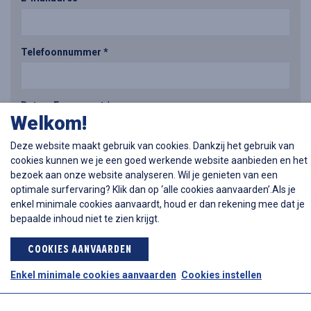
Telefoonnummer *
Datum Evenement *
Welkom!
Deze website maakt gebruik van cookies. Dankzij het gebruik van
Startuur *
cookies kunnen we je een goed werkende website aanbieden en het
bezoek aan onze website analyseren. Wil je genieten van een
:
optimale surfervaring? Klik dan op ‘alle cookies aanvaarden’.Als je
enkel minimale cookies aanvaardt, houd er dan rekening mee dat je
Type Evenement *
bepaalde inhoud niet te zien krijgt.
Receptie
Bedrijfsevent
Huwelijk
Privéfeest
Opendeurdag
Andere
COOKIES AANVAARDEN
Locatie van het evenement *
Enkel minimale cookies aanvaarden
Cookies instellen