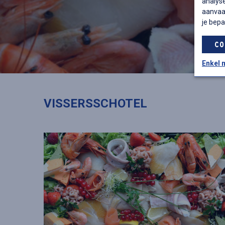
analyse
aanvaar
je bepa
CO
Enkel 
VISSERSSCHOTEL