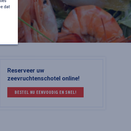
kies
ee dat
Reserveer uw
zeevruchtenschotel online!
BESTEL NU EENVOUDIG EN SNEL!