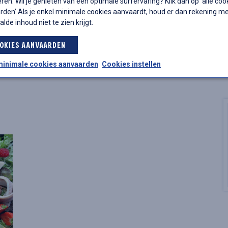
ren. Wil je genieten van een optimale surfervaring? Klik dan op ‘alle coo
den’.Als je enkel minimale cookies aanvaardt, houd er dan rekening m
alde inhoud niet te zien krijgt.
OKIES AANVAARDEN
minimale cookies aanvaarden
Cookies instellen