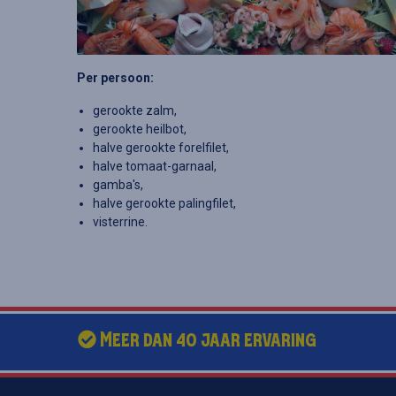
Per persoon:
gerookte zalm,
gerookte heilbot,
halve gerookte forelfilet,
halve tomaat-garnaal,
gamba's,
halve gerookte palingfilet,
visterrine.
Meer dan 40 jaar ervaring