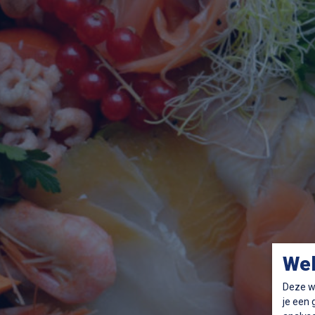
We
Deze we
je een