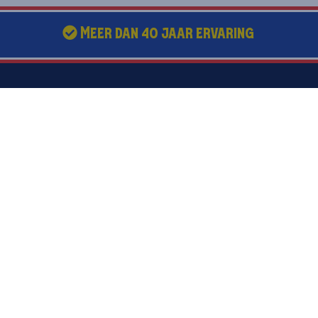
Meer dan 40 jaar ervaring
Snel navigeren
Tips & Tricks
Webshop
Nieuws
Over ons
Recepten
Assortiment