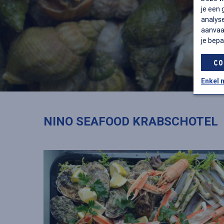
je een
analyse
aanvaar
je bepa
CO
Enkel 
NINO SEAFOOD KRABSCHOTEL