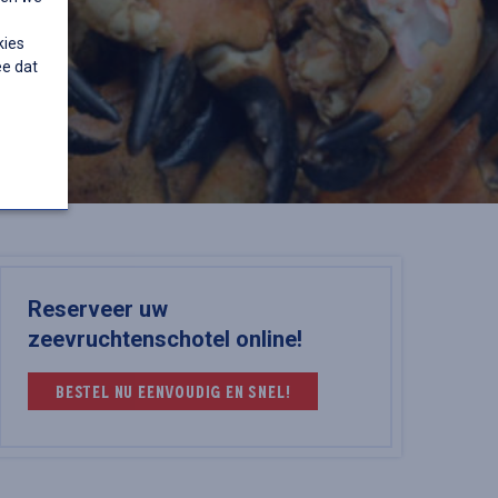
kies
ee dat
Reserveer uw
zeevruchtenschotel online!
BESTEL NU EENVOUDIG EN SNEL!