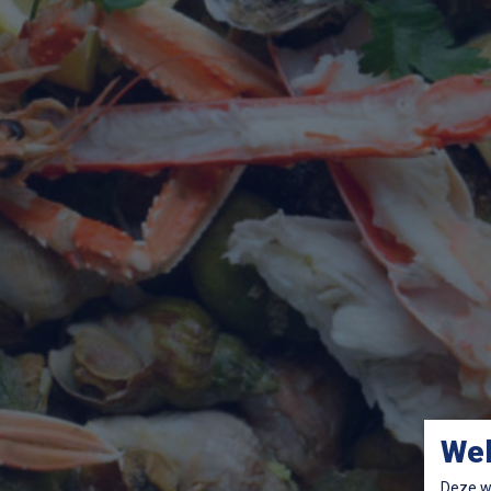
We
Deze we