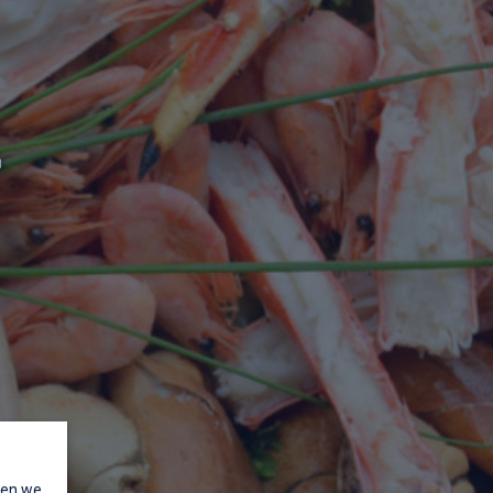
l
nen we