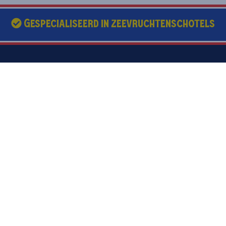
Gespecialiseerd in zeevruchtenschotels
Nino Seafood
Elisabethlaan 47a
9400 Ninove
054 32 60 25
bestellingen@ninoseafood.be
Volg ons op
Facebook
Instagram