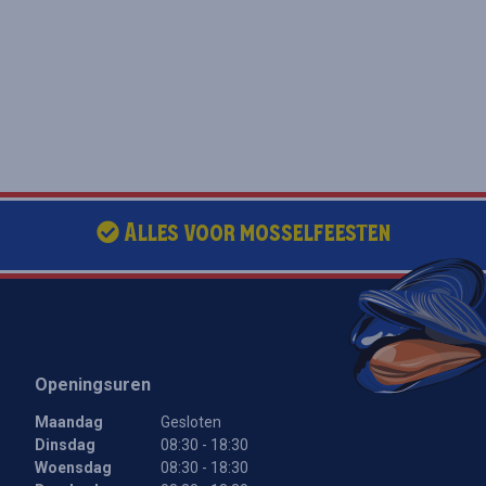
Alles voor mosselfeesten
Openingsuren
Maandag
Gesloten
Een ogenblik geduld.
Dinsdag
08:30 - 18:30
Woensdag
08:30 - 18:30