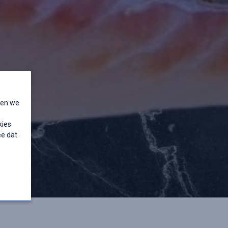
nen we
kies
ee dat