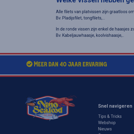
Welke vissen hebben ge
Alle filets van platvissen zijn graatloos o
Bv. Pladijsfilet, tongfilets,...
In de ronde vissen zijn enkel de haasjes z
Bv. Kabeljauwhaasje, koolvishaasje,..
Meer dan 40 jaar ervaring
Snel navigeren
Tips & Tricks
Webshop
Nieuws