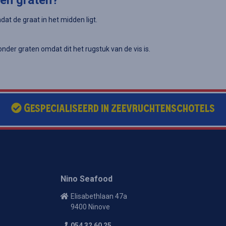
en graten?
mdat de graat in het midden ligt.
onder graten omdat dit het rugstuk van de vis is.
Gespecialiseerd in zeevruchtenschotels
Nino Seafood
Elisabethlaan 47a
9400 Ninove
054 32 60 25