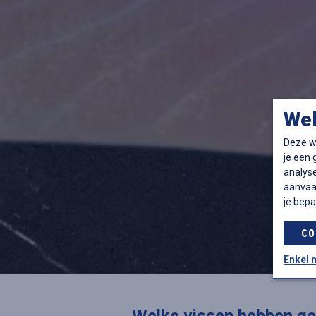
We
Deze we
je een
analyse
aanvaar
je bepa
CO
Enkel 