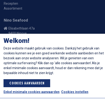
Recepten
Assortiment
Nino Seafood
Elisabethlaan 47a
9400 Ninove
Welkom!
054 32 60 25
Deze website maakt gebruik van cookies. Dankzij het gebruik van
bestellingen@ninoseafood.be
cookies kunnen we je een goed werkende website aanbieden en het
bezoek aan onze website analyseren. Wil je genieten van een
optimale surfervaring? Klik dan op ‘alle cookies aanvaarden’.Als je
Volg ons op
enkel minimale cookies aanvaardt, houd er dan rekening mee dat je
Facebook
Instagram
bepaalde inhoud niet te zien krijgt.
COOKIES AANVAARDEN
Openingsuren
Enkel minimale cookies aanvaarden
Cookies instellen
Maandag
Gesloten
Een ogenblik geduld.
Dinsdag
08:30 - 18:30
Woensdag
08:30 - 18:30